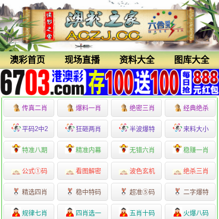
澳彩首页
现场直播
资料大全
图库大全
传真二肖
爆料一肖
绝密三肖
经典绝杀
平码2中2
狂砸两肖
半波爆特
来料大小
特准八期
精准内幕
无错六肖
稳赚一肖
公式①码
看图解密
波色玄机
绝杀三肖
精选四肖
稳中特码
超准⑤码
二字爆特
规律七肖
四肖选一
五肖十码
火爆八码