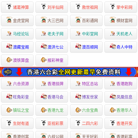
诸葛神算
刘半仙网
救世祖网
掌中彩网
金虎堂网
大三巴网
百彩通网
横财富网
马经论坛
老夫子网
中彩堂网
天机老人
澳藏宝阁
澳洪七公
澳百顺网
奇人中特
澳铁算盘
报彩神童
六合资源
香港挂牌
特区总站
香港跑狗
旺角彩皇
香港马会
博发世家
凤凰信息
镇坛之宝
香港九龙
六合宝典
香港华人
生财有道
亚视彩票
二四六彩
香港开奖
香港创富
六叔公网
天天好彩
香港彩富