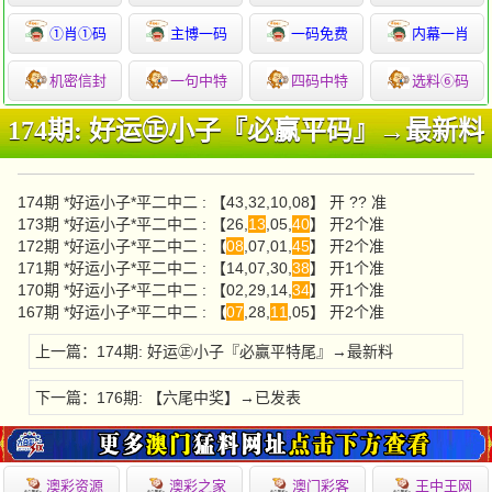
①肖①码
主博一码
一码免费
内幕一肖
机密信封
一句中特
四码中特
选料⑥码
174期: 好运㊣小子『必赢平码』→最新料
174期 *好运小子*平二中二 : 【43,32,10,08】 开 ?? 准
173期 *好运小子*平二中二 : 【26,
13
,05,
40
】 开2个准
172期 *好运小子*平二中二 : 【
08
,07,01,
45
】 开2个准
171期 *好运小子*平二中二 : 【14,07,30,
38
】 开1个准
170期 *好运小子*平二中二 : 【02,29,14,
34
】 开1个准
167期 *好运小子*平二中二 : 【
07
,28,
11
,05】 开2个准
上一篇：
174期: 好运㊣小子『必赢平特尾』→最新料
下一篇：
176期: 【六尾中奖】→已发表
澳彩资源
澳彩之家
澳门彩客
王中王网