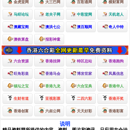
金虎堂网
大三巴网
百彩通网
横财富网
马经论坛
老夫子网
中彩堂网
天机老人
澳藏宝阁
澳洪七公
澳百顺网
奇人中特
澳铁算盘
报彩神童
六合资源
香港挂牌
特区总站
香港跑狗
旺角彩皇
香港马会
博发世家
凤凰信息
镇坛之宝
香港九龙
六合宝典
香港华人
生财有道
亚视彩票
二四六彩
香港开奖
香港创富
六叔公网
天天好彩
香港彩富
说明
精品资料网所提供的内容、资料、图片和资讯，只应用在合法