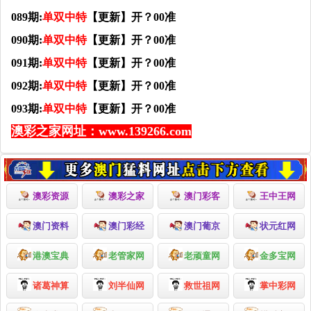
089期:
单双中特
【更新】开？00准
090期:
单双中特
【更新】开？00准
091期:
单双中特
【更新】开？00准
092期:
单双中特
【更新】开？00准
093期:
单双中特
【更新】开？00准
澳彩之家网址：www.139266.com
澳彩资源
澳彩之家
澳门彩客
王中王网
澳门资料
澳门彩经
澳门葡京
状元红网
港澳宝典
老管家网
老顽童网
金多宝网
诸葛神算
刘半仙网
救世祖网
掌中彩网