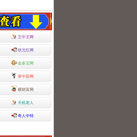
王中王网
状元红网
金多宝网
掌中彩网
横财富网
天机老人
奇人中特