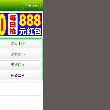
历史记录
②肖中特
来料大小
无错四肖
家婆二肖