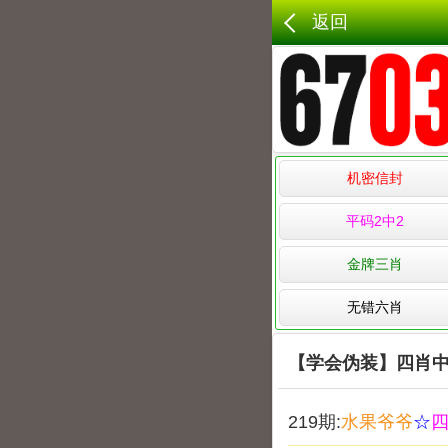
返回
机密信封
平码2中2
金牌三肖
无错六肖
【学会伪装】四肖
219期:
水果爷爷
☆