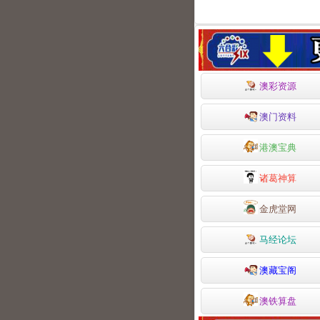
澳彩资源
澳门资料
港澳宝典
诸葛神算
金虎堂网
马经论坛
澳藏宝阁
澳铁算盘