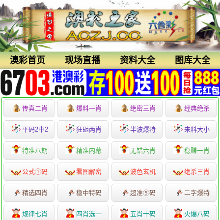
澳彩首页
现场直播
资料大全
图库大全
传真二肖
爆料一肖
绝密三肖
经典绝杀
平码2中2
狂砸两肖
半波爆特
来料大小
特准八期
精准内幕
无错六肖
稳赚一肖
公式①码
看图解密
波色玄机
绝杀三肖
精选四肖
稳中特码
超准⑤码
二字爆特
规律七肖
四肖选一
五肖十码
火爆八码