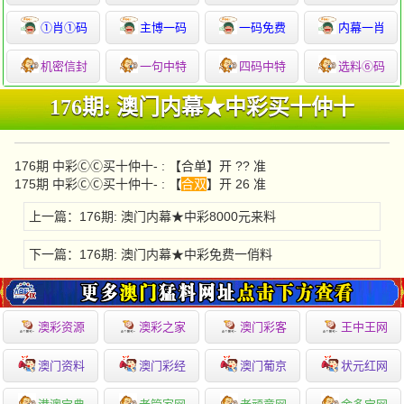
①肖①码
主博一码
一码免费
内幕一肖
机密信封
一句中特
四码中特
选料⑥码
176期: 澳门内幕★中彩买十仲十
176期 中彩ⒸⒸ买十仲十- : 【合单】开 ?? 准
175期 中彩ⒸⒸ买十仲十- : 【
合双
】开 26 准
上一篇：
176期: 澳门内幕★中彩8000元来料
下一篇：
176期: 澳门内幕★中彩免费一俏料
澳彩资源
澳彩之家
澳门彩客
王中王网
澳门资料
澳门彩经
澳门葡京
状元红网