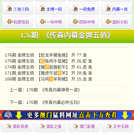
①肖①码
主博一码
一码免费
内幕一肖
机密信封
一句中特
四码中特
选料⑥码
176期: 《传真内幕金牌五俏》
176期 金牌五俏 :【蛇龙羊猪兔猴】 开 ?? 准
175期 金牌五俏 :【
蛇
兔鸡牛鼠猪】 开 26,蛇 准
174期 金牌五俏 :【猪
虎
鼠猴蛇牛】 开 41,虎 准
171期 金牌五俏 :【猪虎牛鼠
兔
羊】 开 28,兔 准
168期 金牌五俏 :【马鸡
龙
羊狗猪】 开 15,龙 准
上一篇：
176期: 《传真内幕神奇一波》
下一篇：
176期: 《传真内幕必仲五玛》
澳彩资源
澳彩之家
澳门彩客
王中王网