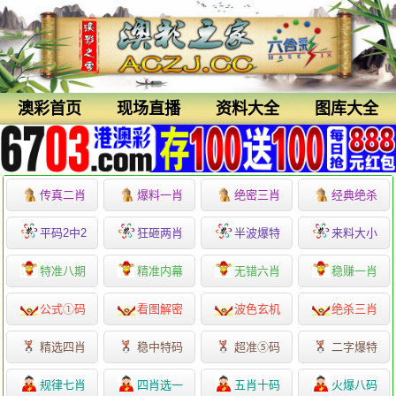
澳彩首页
现场直播
资料大全
图库大全
传真二肖
爆料一肖
绝密三肖
经典绝杀
平码2中2
狂砸两肖
半波爆特
来料大小
特准八期
精准内幕
无错六肖
稳赚一肖
公式①码
看图解密
波色玄机
绝杀三肖
精选四肖
稳中特码
超准⑤码
二字爆特
规律七肖
四肖选一
五肖十码
火爆八码