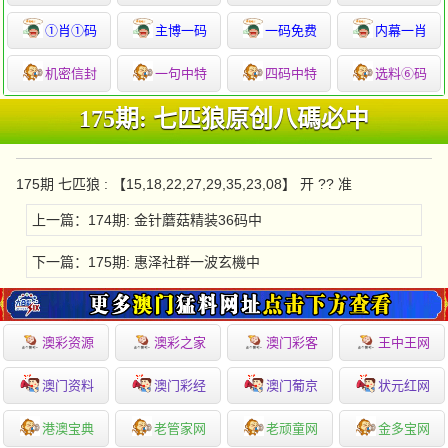
①肖①码
主博一码
一码免费
内幕一肖
机密信封
一句中特
四码中特
选料⑥码
175期: 七匹狼原创八碼必中
175期 七匹狼 : 【15,18,22,27,29,35,23,08】 开 ?? 准
上一篇：
174期: 金针蘑菇精装36码中
下一篇：
175期: 惠泽社群一波玄機中
澳彩资源
澳彩之家
澳门彩客
王中王网
澳门资料
澳门彩经
澳门葡京
状元红网
港澳宝典
老管家网
老顽童网
金多宝网