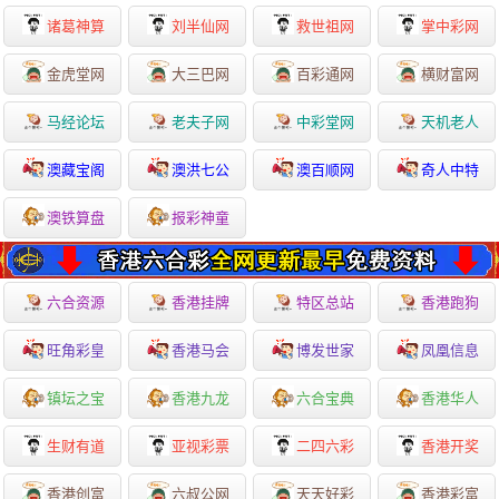
诸葛神算
刘半仙网
救世祖网
掌中彩网
金虎堂网
大三巴网
百彩通网
横财富网
马经论坛
老夫子网
中彩堂网
天机老人
澳藏宝阁
澳洪七公
澳百顺网
奇人中特
澳铁算盘
报彩神童
六合资源
香港挂牌
特区总站
香港跑狗
旺角彩皇
香港马会
博发世家
凤凰信息
镇坛之宝
香港九龙
六合宝典
香港华人
生财有道
亚视彩票
二四六彩
香港开奖
香港创富
六叔公网
天天好彩
香港彩富