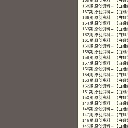
169期 原创资料→【白姐绝
168期 原创资料→【白姐绝
167期 原创资料→【白姐绝
166期 原创资料→【白姐绝
164期 原创资料→【白姐绝
163期 原创资料→【白姐绝
162期 原创资料→【白姐绝
161期 原创资料→【白姐绝
160期 原创资料→【白姐绝
159期 原创资料→【白姐绝
158期 原创资料→【白姐绝
157期 原创资料→【白姐绝
156期 原创资料→【白姐绝
154期 原创资料→【白姐绝
153期 原创资料→【白姐绝
152期 原创资料→【白姐绝
151期 原创资料→【白姐绝
150期 原创资料→【白姐绝
149期 原创资料→【白姐绝
148期 原创资料→【白姐绝
147期 原创资料→【白姐绝
146期 原创资料→【白姐绝
145期 原创资料→【白姐绝