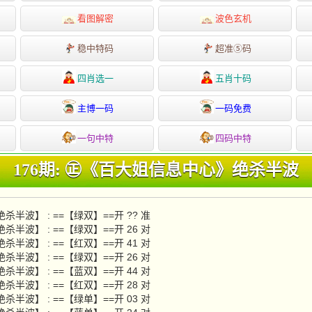
看图解密
波色玄机
稳中特码
超准⑤码
四肖选一
五肖十码
主博一码
一码免费
一句中特
四码中特
176期: ㊣《百大姐信息中心》绝杀半波
杀半波】 : ==【绿双】==开 ?? 准
杀半波】 : ==【绿双】==开 26 对
杀半波】 : ==【红双】==开 41 对
杀半波】 : ==【绿双】==开 26 对
杀半波】 : ==【蓝双】==开 44 对
杀半波】 : ==【红双】==开 28 对
杀半波】 : ==【绿单】==开 03 对