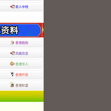
奇人中特
香港跑狗
凤凰信息
香港华人
香港开奖
香港彩富