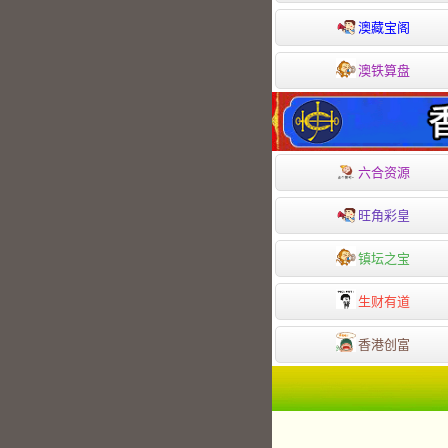
澳藏宝阁
澳铁算盘
六合资源
旺角彩皇
镇坛之宝
生财有道
香港创富