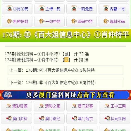
①肖①码
主博一码
一码免费
内幕一肖
机密信封
一句中特
四码中特
选料⑥码
176期: ㊣《百大姐信息中心》①肖仲特平
176期 原创资料→①肖中平特 :【鼠】 开 ?? 准
174期 原创资料→①肖中平特 :【
狗
】 开 狗 准
上一篇：
176期: ㊣《百大姐信息中心》3头仲特
下一篇：
176期: ㊣《百大姐信息中心》6尾仲特
澳彩资源
澳彩之家
澳门彩客
王中王网
澳门资料
澳门彩经
澳门葡京
状元红网