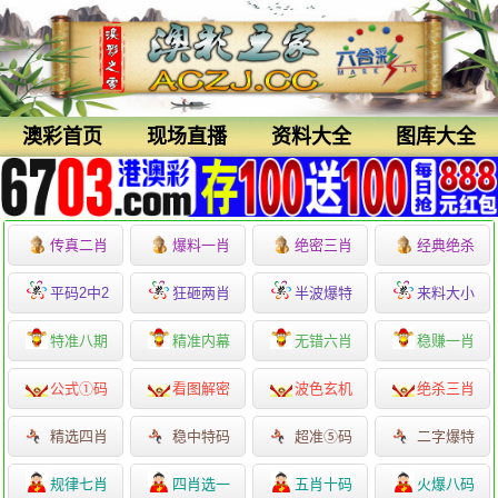
澳彩首页
现场直播
资料大全
图库大全
传真二肖
爆料一肖
绝密三肖
经典绝杀
平码2中2
狂砸两肖
半波爆特
来料大小
特准八期
精准内幕
无错六肖
稳赚一肖
公式①码
看图解密
波色玄机
绝杀三肖
精选四肖
稳中特码
超准⑤码
二字爆特
规律七肖
四肖选一
五肖十码
火爆八码