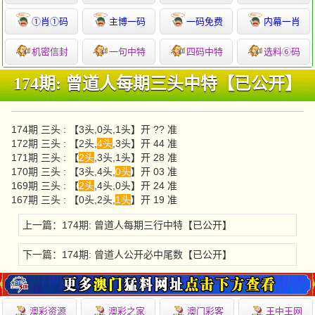
①肖①码
主博一码
一码免费
内幕一肖
机密信封
一句中特
四码中特
选料⑥码
174期: 曾道人每期三头中特【已公开】
174期 三头 : 【3头,0头,1头】开 ?? 准
172期 三头 : 【2头,
4头
,3头】开 44 准
171期 三头 : 【
2头
,3头,1头】开 28 准
170期 三头 : 【3头,4头,
0头
】开 03 准
169期 三头 : 【
2头
,4头,0头】开 24 准
167期 三头 : 【0头,2头,
1头
】开 19 准
上一篇：
174期: 曾道人每期三行中特【已公开】
下一篇：
174期: 曾道人公开必中尾数【已公开】
澳彩资源
澳彩之家
澳门彩客
王中王网