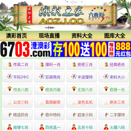
澳彩首页
现场直播
资料大全
图库大全
传真二肖
爆料一肖
绝密三肖
经典绝杀
平码2中2
狂砸两肖
半波爆特
来料大小
特准八期
精准内幕
无错六肖
稳赚一肖
公式①码
看图解密
波色玄机
绝杀三肖
精选四肖
稳中特码
超准⑤码
二字爆特
规律七肖
四肖选一
五肖十码
火爆八码