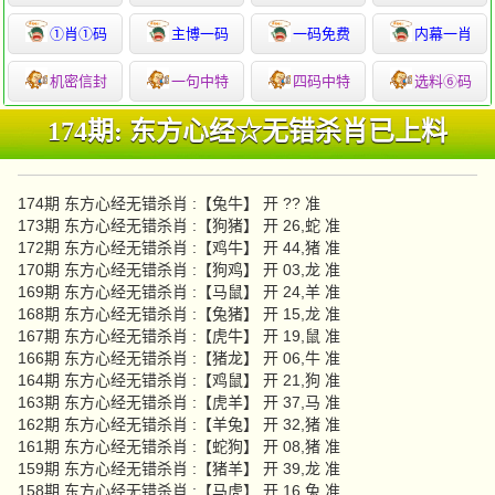
①肖①码
主博一码
一码免费
内幕一肖
机密信封
一句中特
四码中特
选料⑥码
174期: 东方心经☆无错杀肖已上料
174期 东方心经无错杀肖 :【兔牛】 开 ?? 准
173期 东方心经无错杀肖 :【狗猪】 开 26,蛇 准
172期 东方心经无错杀肖 :【鸡牛】 开 44,猪 准
170期 东方心经无错杀肖 :【狗鸡】 开 03,龙 准
169期 东方心经无错杀肖 :【马鼠】 开 24,羊 准
168期 东方心经无错杀肖 :【兔猪】 开 15,龙 准
167期 东方心经无错杀肖 :【虎牛】 开 19,鼠 准
166期 东方心经无错杀肖 :【猪龙】 开 06,牛 准
164期 东方心经无错杀肖 :【鸡鼠】 开 21,狗 准
163期 东方心经无错杀肖 :【虎羊】 开 37,马 准
162期 东方心经无错杀肖 :【羊兔】 开 32,猪 准
161期 东方心经无错杀肖 :【蛇狗】 开 08,猪 准
159期 东方心经无错杀肖 :【猪羊】 开 39,龙 准
158期 东方心经无错杀肖 :【马虎】 开 16,兔 准