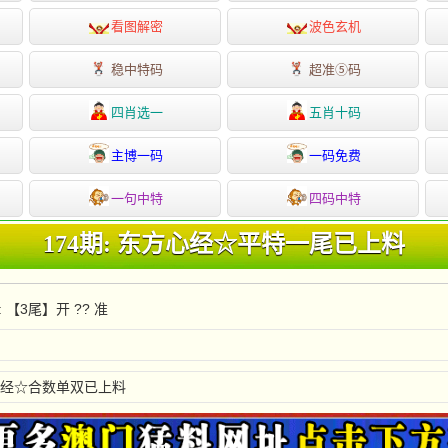
看图解密
波色玄机
稳中特码
超准⑤码
四肖选一
五肖十码
主博一码
一码免费
一句中特
四码中特
174期: 东方心经☆平特一尾已上料
 【3尾】开 ?? 准
方心经☆合数单双已上料