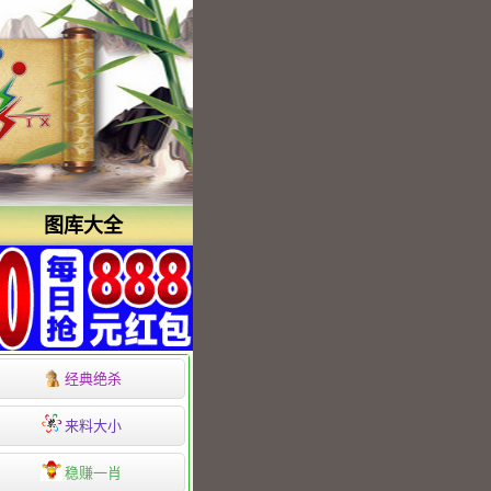
图库大全
经典绝杀
来料大小
稳赚一肖