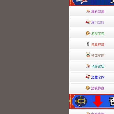
澳彩资源
澳门资料
港澳宝典
诸葛神算
金虎堂网
马经论坛
澳藏宝阁
澳铁算盘