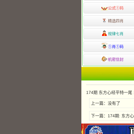
公式①码
精选四肖
规律七肖
①肖①码
机密信封
174期 东方心经平特一尾 :
上一篇：没有了
下一篇：
174期: 东