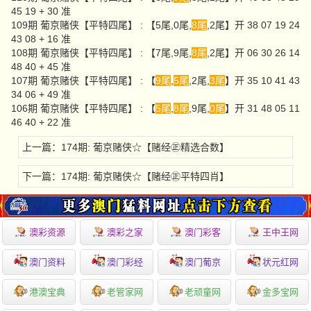
45 19 + 30 准
109期 葡京赌侠【平特四尾】 : 【5尾,0尾,
8尾
,2尾】开 38 07 19 24
43 08 + 16 准
108期 葡京赌侠【平特四尾】 : 【7尾,9尾,
8尾
,2尾】开 06 30 26 14
48 40 + 45 准
107期 葡京赌侠【平特四尾】 : 【
9尾
,
5尾
,2尾,
3尾
】开 35 10 41 43
34 06 + 49 准
106期 葡京赌侠【平特四尾】 : 【
5尾
,
8尾
,9尾,
0尾
】开 31 48 05 11
46 40 + 22 准
上一篇：
174期: 葡京赌侠☆【赌经㊣精选合数】
下一篇：
174期: 葡京赌侠☆【赌经㊣平特四肖】
澳彩资源
澳彩之家
澳门彩客
王中王网
澳门资料
澳门彩经
澳门葡京
状元红网
港澳宝典
老管家网
老顽童网
金多宝网