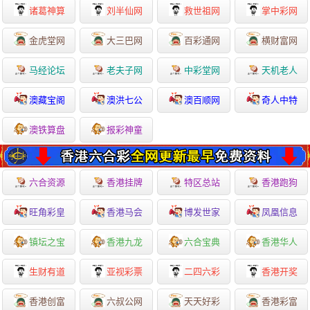
诸葛神算
刘半仙网
救世祖网
掌中彩网
金虎堂网
大三巴网
百彩通网
横财富网
马经论坛
老夫子网
中彩堂网
天机老人
澳藏宝阁
澳洪七公
澳百顺网
奇人中特
澳铁算盘
报彩神童
六合资源
香港挂牌
特区总站
香港跑狗
旺角彩皇
香港马会
博发世家
凤凰信息
镇坛之宝
香港九龙
六合宝典
香港华人
生财有道
亚视彩票
二四六彩
香港开奖
香港创富
六叔公网
天天好彩
香港彩富