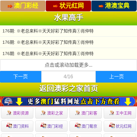
澳门彩经
状元红网
港澳宝典
水果高手
176期: ※老总来料※天天好彩了知传真①肖仲特
176期: ※老总来料※天天好彩了知传真①肖仲特
176期: ※老总来料※天天好彩了知传真①肖仲特
点击或滚动加载更多...
下一页
4/16
上一页
返回澳彩之家首页
澳彩资源
澳彩之家
澳门彩客
王中王网
澳门资料
澳门彩经
澳门葡京
状元红网