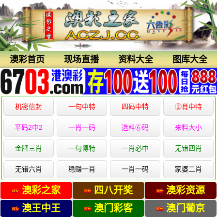
澳彩首页
现场直播
资料大全
图库大全
机密信封
一句中特
四码中特
②肖中特
平码2中2
一肖一码
选料⑥码
来料大小
金牌三肖
一句博特
一肖必中
无错四肖
无错六肖
稳赚一肖
一肖一码
家婆二肖
澳彩之家
四八开奖
澳彩资源
澳王中王
澳门彩客
澳门葡京